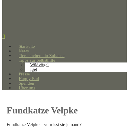
Startseite
News
Tiere suchen ein Zuhause
Tipps zur Selbsthilfe
Wildvögel
Igel
Presse
Happy End
Spenden
Über uns
Fundkatze Velpke
Fundkatze Velpke – vermisst sie jemand?