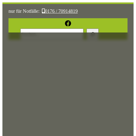
nur für Notfälle:
0176 / 70914819
oder:
05361 / 3070775
Facebook
Suchen
Sonst:
tierhilfe.wolfsburg@t-online.de