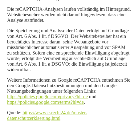
Die reCAPTCHA-Analysen laufen vollständig im Hintergrund.
Websitebesucher werden nicht darauf hingewiesen, dass eine
Analyse stattfindet.
Die Speicherung und Analyse der Daten erfolgt auf Grundlage
von Art. 6 Abs. 1 lit. f DSGVO. Der Websitebetreiber hat ein
berechtigtes Interesse daran, seine Webangebote vor
missbräuchlicher automatisierter Ausspähung und vor SPAM
zu schützen. Sofern eine entsprechende Einwilligung abgefragt
wurde, erfolgt die Verarbeitung ausschließlich auf Grundlage
von Art. 6 Abs. 1 lit. a DSGVO; die Einwilligung ist jederzeit
widerrufbar.
Weitere Informationen zu Google reCAPTCHA entnehmen Sie
den Google-Datenschutzbestimmungen und den Google
Nutzungsbedingungen unter folgenden Links:
https://policies.google.com/privacy?hl=de
und
https://policies.google.com/terms?hl=de
.
Quelle:
https://www.e-recht24.de/muster-
datenschutzerklaerung.html