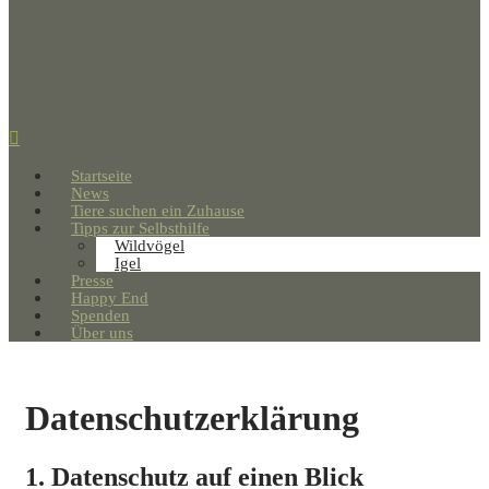
Startseite
News
Tiere suchen ein Zuhause
Tipps zur Selbsthilfe
Wildvögel
Igel
Presse
Happy End
Spenden
Über uns
Datenschutzerklärung
1. Datenschutz auf einen Blick