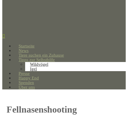
Startseite
News
Tiere suchen ein Zuhause
Tipps zur Selbsthilfe
Wildvögel
Igel
Presse
Happy End
Spenden
Über uns
Fellnasenshooting