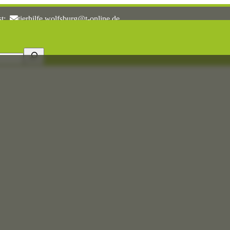
st:
tierhilfe.wolfsburg@t-online.de