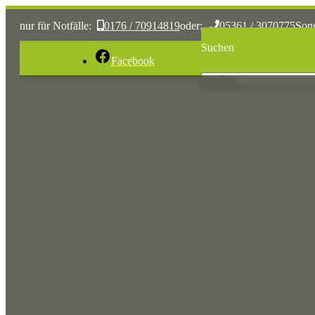
nur für Notfälle:
0176 / 70914819
oder:
05361 / 3070775
Son
Suchen
Facebook