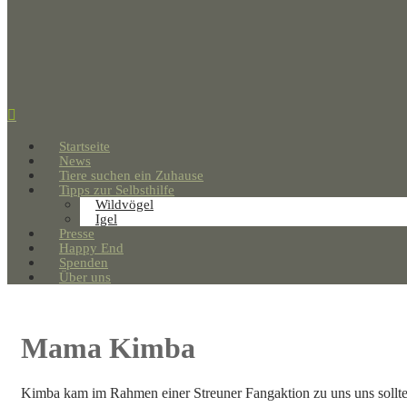
Startseite
News
Tiere suchen ein Zuhause
Tipps zur Selbsthilfe
Wildvögel
Igel
Presse
Happy End
Spenden
Über uns
Mama Kimba
Kimba kam im Rahmen einer Streuner Fangaktion zu uns uns sollte ka