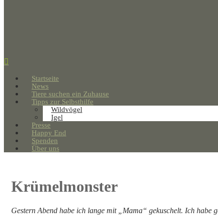
Startseite
News
Tiere suchen ein Zuhause
Tipps zur Selbsthilfe
Wildvögel
Igel
Presse
Happy End
Spenden
Über uns
Krümelmonster
Gestern Abend habe ich lange mit „Mama“ gekuschelt. Ich habe g