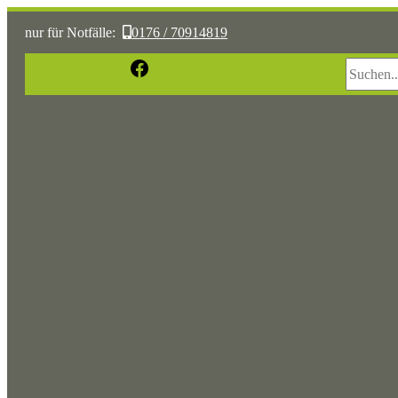
nur für Notfälle:
0176 / 70914819
Suchen
Facebook