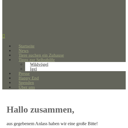
Startseite
News
Tiere suchen ein Zuhause
Tipps zur Selbsthilfe
Wildvögel
Igel
Presse
Happy End
Spenden
Über uns
Hallo zusammen,
aus gegebenem Anlass haben wir eine große Bitte!