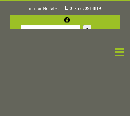
nur für Notfälle:
0176 / 70914819
oder:
05361 / 3070775
Facebook
Suchen
Sonst:
tierhilfe.wolfsburg@t-online.de