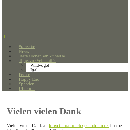
Startseite
News
Tiere suchen ein Zuhause
Tipps zur Selbsthilfe
Wildvögel
Igel
Presse
Happy End
Spenden
Über uns
Vielen vielen Dank
Vielen vielen Dank an
Inuvet – natürlich gesunde Tiere.
für die