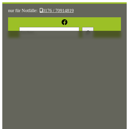
nur für Notfälle:
0176 / 70914819
oder:
05361 / 3070775
Facebook
Suchen
Sonst:
tierhilfe.wolfsburg@t-online.de