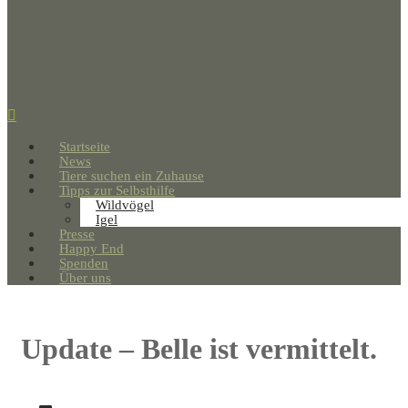
Startseite
News
Tiere suchen ein Zuhause
Tipps zur Selbsthilfe
Wildvögel
Igel
Presse
Happy End
Spenden
Über uns
Update – Belle ist vermittelt.