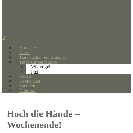
Startseite
News
Tiere suchen ein Zuhause
Tipps zur Selbsthilfe
Wildvögel
Igel
Presse
Happy End
Spenden
Über uns
Hoch die Hände –
Wochenende!