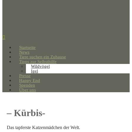
Startseite
News
Tiere suchen ein Zuhause
Tipps zur Selbsthilfe
Wildvögel
Igel
Presse
Happy End
Spenden
Über uns
– Kürbis-
Das tapferste Katzenmädchen der Welt.