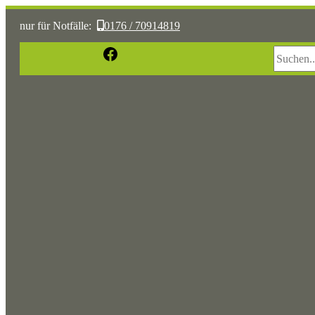
nur für Notfälle:
0176 / 70914819
Suchen
Facebook