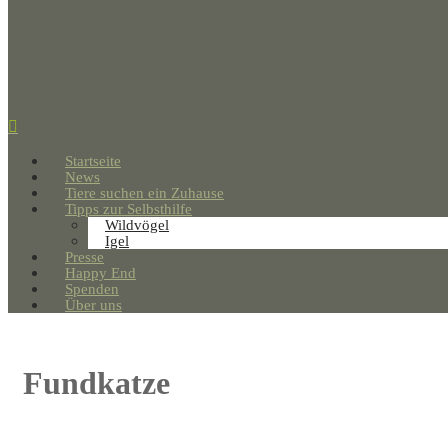
Startseite
News
Tiere suchen ein Zuhause
Tipps zur Selbsthilfe
Wildvögel
Igel
Presse
Happy End
Spenden
Über uns
Fundkatze