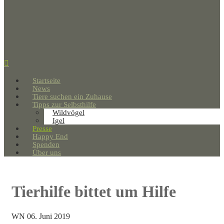
Startseite
News
Tiere suchen ein Zuhause
Tipps zur Selbsthilfe
Wildvögel
Igel
Presse
Happy End
Spenden
Über uns
Tierhilfe bittet um Hilfe
WN 06. Juni 2019