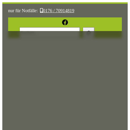
nur für Notfälle:
0176 / 70914819
oder:
05361 / 3070775
Facebook
Suchen
Sonst:
tierhilfe.wolfsburg@t-online.de