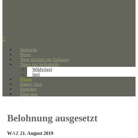
Startseite
News
Tiere suchen ein Zuhause
Tipps zur Selbsthilfe
Wildvögel
Igel
Presse
Happy End
Spenden
Über uns
Belohnung ausgesetzt
W
AZ
21. August 2019