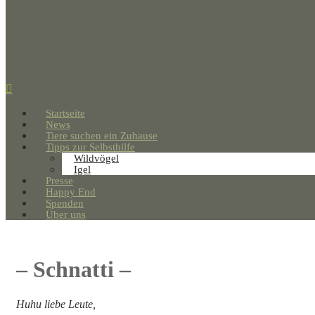
Startseite
News
Tiere suchen ein Zuhause
Tipps zur Selbsthilfe
Wildvögel
Igel
Presse
Happy End
Spenden
Über uns
– Schnatti –
Huhu liebe Leute,