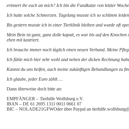
erinnert ihr euch an mich? Ich bin die Fundkatze von letzter Woch
Ich hatte solche Schmerzen. Tagelang musste ich so schlimm leide
Bis gestern musste ich in einer Tierklinik bleiben und wurde oft ope
Mein Bein ist ganz, ganz dolle kaputt, es war bis auf den Knochen
eben mit kastriert.
Ich brauche immer noch täglich einen neuen Verband. Meine Pflege
Ich fühle mich hier sehr wohl und neben der dicken Rechnung habe
Kannst du uns helfen, auch meine zukünftigen Behandlungen zu fi
Ich glaube, jeder Euro zählt …
Dann überweise doch bitte an:
EMPFÄNGER – Tierhilfe Wolfsburg e.V.
IBAN – DE 61 2695 1311 0011 0661 07
BIC – NOLADE21GFWOder über Paypal an tierhilfe.wolfsburg@t-on