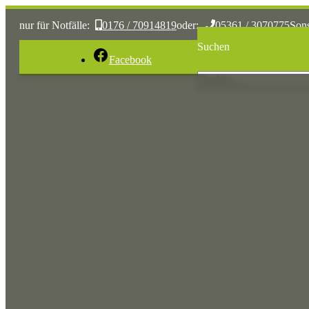
nur für Notfälle:
0176 / 70914819
oder:
05361 / 3070775
Son
Suchen
Facebook