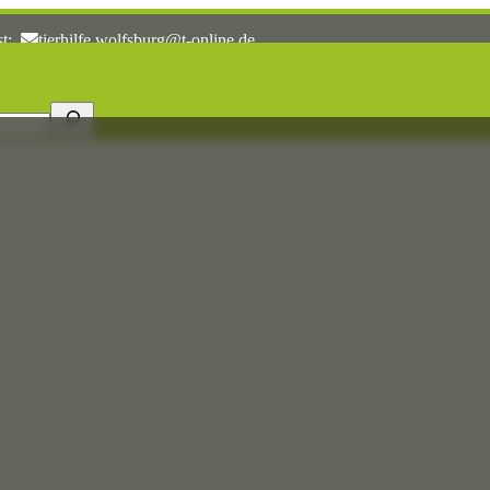
st:
tierhilfe.wolfsburg@t-online.de