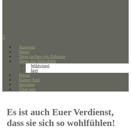
Startseite
News
Tiere suchen ein Zuhause
Tipps zur Selbsthilfe
Wildvögel
Igel
Presse
Happy End
Spenden
Über uns
Es ist auch Euer Verdienst,
dass sie sich so wohlfühlen!