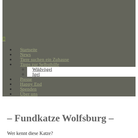
Startseite
News
Tiere suchen ein Zuhause
Tipps zur Selbsthilfe
Wildvögel
Igel
Presse
Happy End
Spenden
Über uns
– Fundkatze Wolfsburg –
Wer kennt diese Katze?