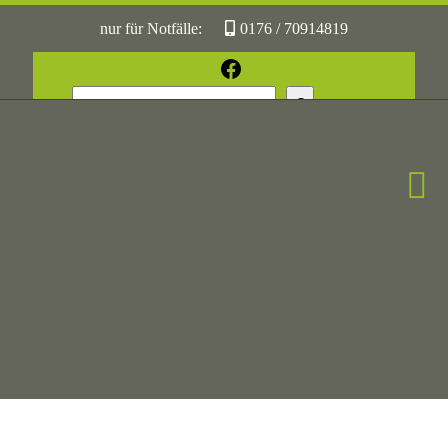
nur für Notfälle:
0176 / 70914819
oder:
05361 / 3070775
Facebook
Suchen
Sonst:
tierhilfe.wolfsburg@t-online.de