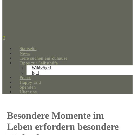
Startseite
News
Tiere suchen ein Zuhause
Tipps zur Selbsthilfe
Wildvögel
Igel
Presse
Happy End
Spenden
Über uns
Besondere Momente im
Leben erfordern besondere