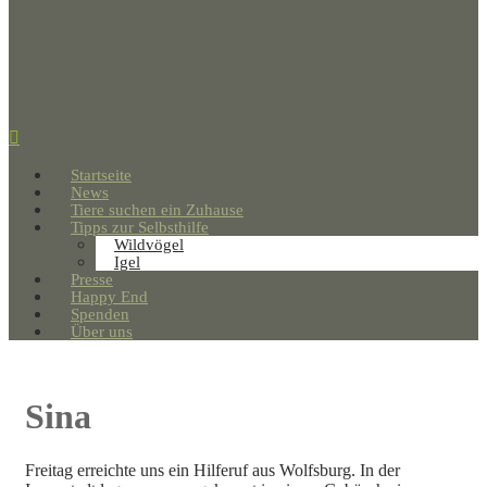
Startseite
News
Tiere suchen ein Zuhause
Tipps zur Selbsthilfe
Wildvögel
Igel
Presse
Happy End
Spenden
Über uns
Sina
Freitag erreichte uns ein Hilferuf aus Wolfsburg. In der