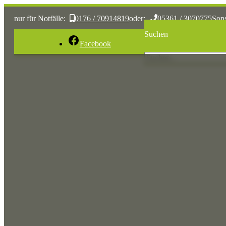
nur für Notfälle:
0176 / 70914819
oder:
05361 / 3070775
Son
Suchen
Facebook