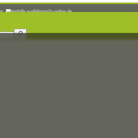
st:
tierhilfe.wolfsburg@t-online.de