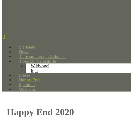
Startseite
News
Tiere suchen ein Zuhause
Tipps zur Selbsthilfe
Wildvögel
Igel
Presse
Happy End
Spenden
Über uns
Happy End 2020