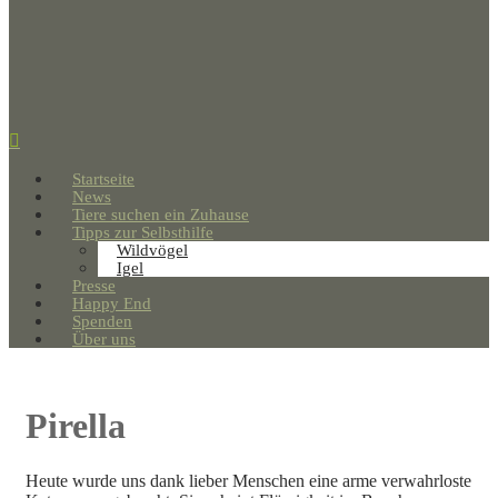
Startseite
News
Tiere suchen ein Zuhause
Tipps zur Selbsthilfe
Wildvögel
Igel
Presse
Happy End
Spenden
Über uns
Pirella
Heute wurde uns dank lieber Menschen eine arme verwahrloste