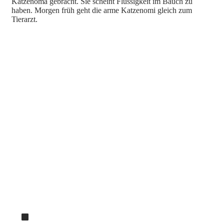
Katzenoma gebracht. Sie scheint Flüssigkeit im Bauch zu
haben. Morgen früh geht die arme Katzenomi gleich zum
Tierarzt.