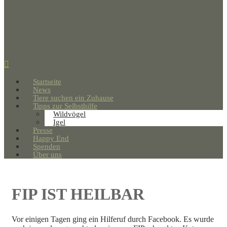
Startseite
News
Tiere suchen ein Zuhause
Tipps zur Selbsthilfe
Wildvögel
Igel
Presse
Happy End
Spenden
Über uns
FIP IST HEILBAR
Vor einigen Tagen ging ein Hilferuf durch Facebook. Es wurde