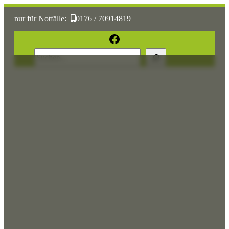
nur für Notfälle:
0176 / 70914819
oder:
05361 / 3070775
Facebook
Suchen
Sonst:
tierhilfe.wolfsburg@t-online.de