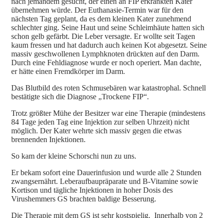
nach jemandem gesucht, der einen an FIP erkrankten Kater
übernehmen würde. Der Euthanasie-Termin war für den
nächsten Tag geplant, da es dem kleinen Kater zunehmend
schlechter ging. Seine Haut und seine Schleimhäute hatten sich
schon gelb gefärbt. Die Leber versagte. Er wollte seit Tagen
kaum fressen und hat dadurch auch keinen Kot abgesetzt. Seine
massiv geschwollenen Lymphknoten drückten auf den Darm.
Durch eine Fehldiagnose wurde er noch operiert. Man dachte,
er hätte einen Fremdkörper im Darm.
Das Blutbild des roten Schmusebären war katastrophal. Schnell
bestätigte sich die Diagnose „Trockene FIP“.
Trotz größter Mühe der Besitzer war eine Therapie (mindestens
84 Tage jeden Tag eine Injektion zur selben Uhrzeit) nicht
möglich. Der Kater wehrte sich massiv gegen die etwas
brennenden Injektionen.
So kam der kleine Schorschi nun zu uns.
Er bekam sofort eine Dauerinfusion und wurde alle 2 Stunden
zwangsernährt. Leberaufbaupräparate und B-Vitamine sowie
Kortison und tägliche Injektionen in hoher Dosis des
Virushemmers GS brachten baldige Besserung.
Die Therapie mit dem GS ist sehr kostspielig. Innerhalb von 2