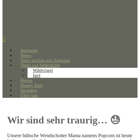
Startseite
News
Tiere suchen ein Zuhause
Tipps zur Selbsthilfe
Wildvögel
Igel
Presse
Happy End
Spenden
Über uns
Wir sind sehr traurig… 😓
Unsere hübsche Wendschotter Mama namens Popcorn ist heute