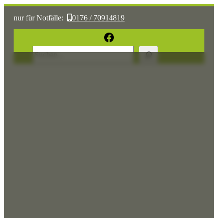
nur für Notfälle:
0176 / 70914819
oder:
05361 / 3070775
Facebook
Suchen
Sonst:
tierhilfe.wolfsburg@t-online.de