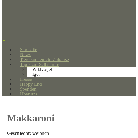
Startseite
News
Tiere suchen ein Zuhause
Tipps zur Selbsthilfe
Wildvögel
Igel
Presse
Happy End
Spenden
Über uns
Makkaroni
Geschlecht:
weiblich