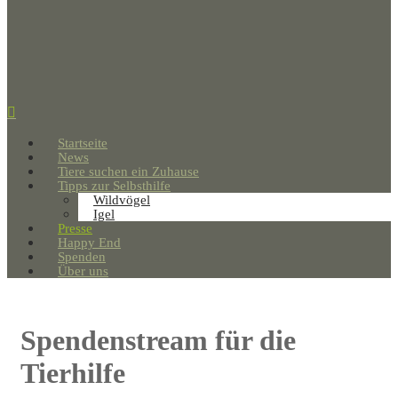
Startseite
News
Tiere suchen ein Zuhause
Tipps zur Selbsthilfe
Wildvögel
Igel
Presse
Happy End
Spenden
Über uns
Spendenstream für die
Tierhilfe