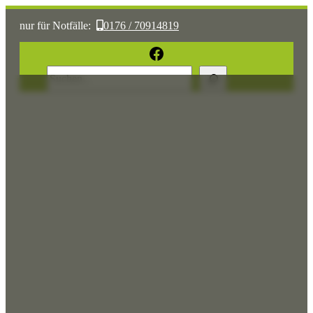
nur für Notfälle:
0176 / 70914819
oder:
05361 / 3070775
Facebook
Suchen
Sonst:
tierhilfe.wolfsburg@t-online.de