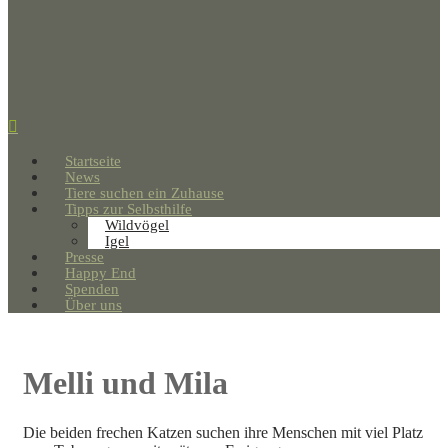
Startseite
News
Tiere suchen ein Zuhause
Tipps zur Selbsthilfe
Wildvögel
Igel
Presse
Happy End
Spenden
Über uns
Melli und Mila
Die beiden frechen Katzen suchen ihre Menschen mit viel Platz