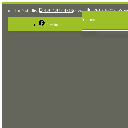
nur für Notfälle:
0176 / 70914819
oder:
05361 / 3070775
Son
Suchen
Facebook