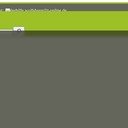
st:
tierhilfe.wolfsburg@t-online.de