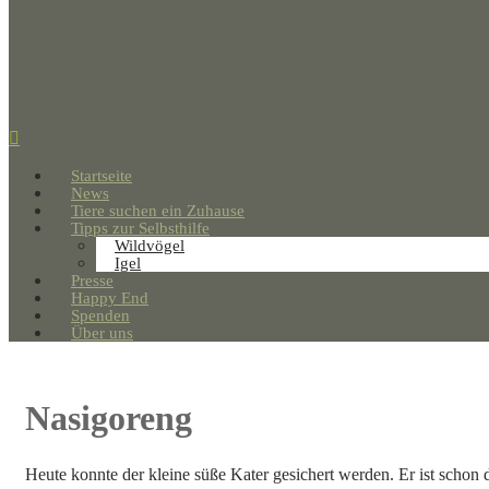
Startseite
News
Tiere suchen ein Zuhause
Tipps zur Selbsthilfe
Wildvögel
Igel
Presse
Happy End
Spenden
Über uns
Nasigoreng
Heute konnte der kleine süße Kater gesichert werden. Er ist schon 