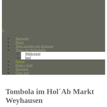
Startseite
News
Tiere suchen ein Zuhause
Tipps zur Selbsthilfe
Wildvögel
Igel
Presse
Happy End
Spenden
Über uns
Tombola im Hol´Ab Markt
Weyhausen