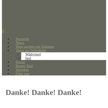
Startseite
News
Tiere suchen ein Zuhause
Tipps zur Selbsthilfe
Wildvögel
Igel
Presse
Happy End
Spenden
Über uns
Danke! Danke! Danke!