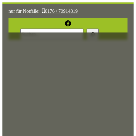
nur für Notfälle:
0176 / 70914819
oder:
05361 / 3070775
Facebook
Suchen
Sonst:
tierhilfe.wolfsburg@t-online.de