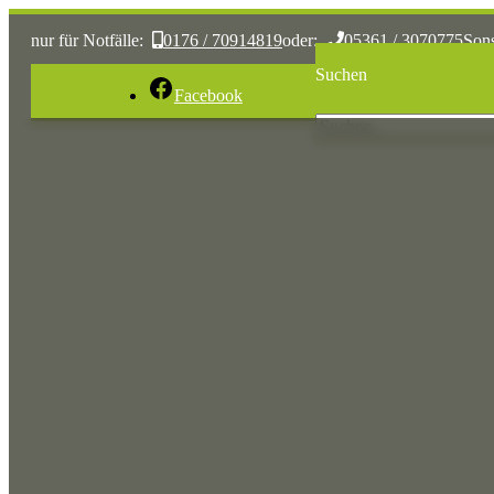
nur für Notfälle:
0176 / 70914819
oder:
05361 / 3070775
Son
Suchen
Facebook