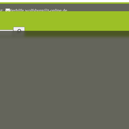
st:
tierhilfe.wolfsburg@t-online.de