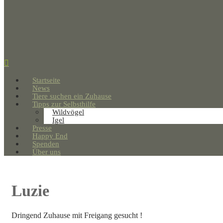
Startseite
News
Tiere suchen ein Zuhause
Tipps zur Selbsthilfe
Wildvögel
Igel
Presse
Happy End
Spenden
Über uns
Luzie
Dringend Zuhause mit Freigang gesucht !