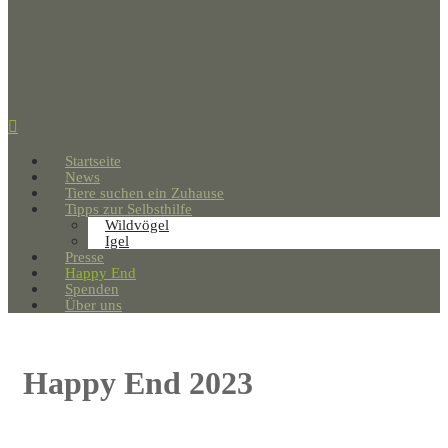
Startseite
News
Tiere suchen ein Zuhause
Tipps zur Selbsthilfe
Wildvögel
Igel
Presse
Happy End
Spenden
Über uns
Happy End 2023