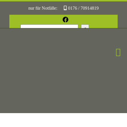
nur für Notfälle:
0176 / 70914819
oder:
05361 / 3070775
Facebook
Suchen
Sonst:
tierhilfe.wolfsburg@t-online.de