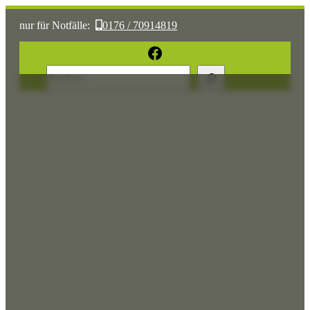
nur für Notfälle:
0176 / 70914819
oder:
05361 / 3070775
Facebook
Suchen
Sonst:
tierhilfe.wolfsburg@t-online.de