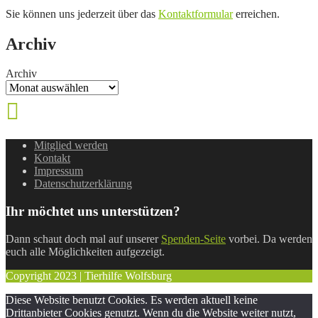
Sie können uns jederzeit über das
Kontaktformular
erreichen.
Archiv
Archiv
Mitglied werden
Kontakt
Impressum
Datenschutzerklärung
Ihr möchtet uns unterstützen?
Dann schaut doch mal auf unserer
Spenden-Seite
vorbei. Da werden
euch alle Möglichkeiten aufgezeigt.
Copyright 2023 | Tierhilfe Wolfsburg
Diese Website benutzt Cookies. Es werden aktuell keine
Drittanbieter Cookies genutzt. Wenn du die Website weiter nutzt,