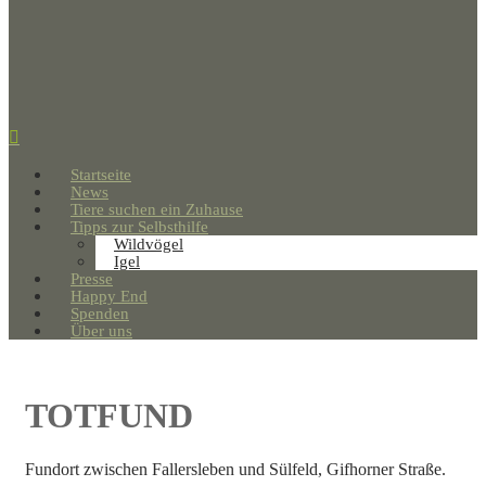
Startseite
News
Tiere suchen ein Zuhause
Tipps zur Selbsthilfe
Wildvögel
Igel
Presse
Happy End
Spenden
Über uns
TOTFUND
Fundort zwischen Fallersleben und Sülfeld, Gifhorner Straße.