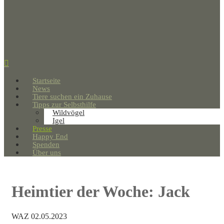
Startseite
News
Tiere suchen ein Zuhause
Tipps zur Selbsthilfe
Wildvögel
Igel
Presse
Happy End
Spenden
Über uns
Heimtier der Woche: Jack
WAZ 02.05.2023