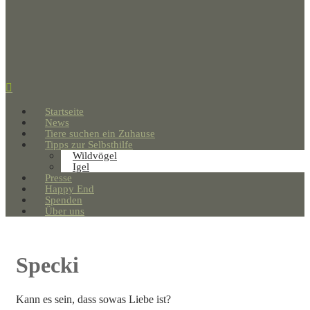
Startseite
News
Tiere suchen ein Zuhause
Tipps zur Selbsthilfe
Wildvögel
Igel
Presse
Happy End
Spenden
Über uns
Specki
Kann es sein, dass sowas Liebe ist?