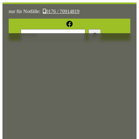
nur für Notfälle:
0176 / 70914819
oder:
05361 / 3070775
Facebook
Suchen
Sonst:
tierhilfe.wolfsburg@t-online.de