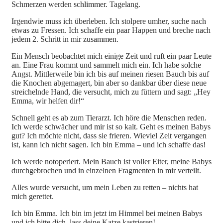
Schmerzen werden schlimmer. Tagelang.
Irgendwie muss ich überleben. Ich stolpere umher, suche nach
etwas zu Fressen. Ich schaffe ein paar Happen und breche nach
jedem 2. Schritt in mir zusammen.
Ein Mensch beobachtet mich einige Zeit und ruft ein paar Leute
an. Eine Frau kommt und sammelt mich ein. Ich habe solche
Angst. Mittlerweile bin ich bis auf meinen riesen Bauch bis auf
die Knochen abgemagert, bin aber so dankbar über diese neue
streichelnde Hand, die versucht, mich zu füttern und sagt: „Hey
Emma, wir helfen dir!“
Schnell geht es ab zum Tierarzt. Ich höre die Menschen reden.
Ich werde schwächer und mir ist so kalt. Geht es meinen Babys
gut? Ich möchte nicht, dass sie frieren. Wieviel Zeit vergangen
ist, kann ich nicht sagen. Ich bin Emma – und ich schaffe das!
Ich werde notoperiert. Mein Bauch ist voller Eiter, meine Babys
durchgebrochen und in einzelnen Fragmenten in mir verteilt.
Alles wurde versucht, um mein Leben zu retten – nichts hat
mich gerettet.
Ich bin Emma. Ich bin im jetzt im Himmel bei meinen Babys
und ich bitte dich, lass deine Katze kastrieren!