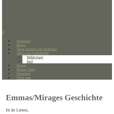
Startseite
News
Tiere suchen ein Zuhause
Tipps zur Selbsthilfe
Wildvögel
Igel
Presse
Happy End
Spenden
Über uns
Emmas/Mirages Geschichte
Hi ihr Lieben,