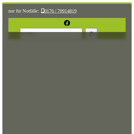
nur für Notfälle:
0176 / 70914819
oder:
05361 / 3070775
Facebook
Suchen
Sonst:
tierhilfe.wolfsburg@t-online.de