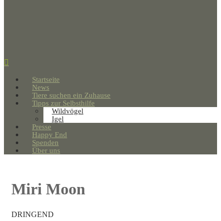
Startseite
News
Tiere suchen ein Zuhause
Tipps zur Selbsthilfe
Wildvögel
Igel
Presse
Happy End
Spenden
Über uns
Miri Moon
DRINGEND