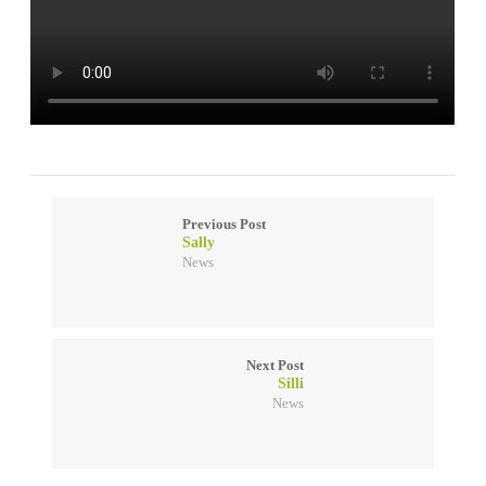
Previous Post
Sally
News
Next Post
Silli
News