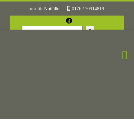
nur für Notfälle:
0176 / 70914819
oder:
05361 / 3070775
Facebook
Suchen
Sonst:
tierhilfe.wolfsburg@t-online.de