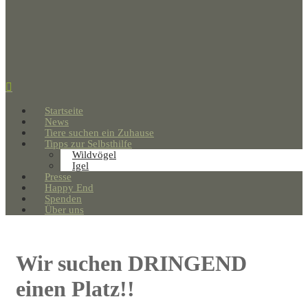
Startseite
News
Tiere suchen ein Zuhause
Tipps zur Selbsthilfe
Wildvögel
Igel
Presse
Happy End
Spenden
Über uns
Wir suchen DRINGEND
einen Platz!!