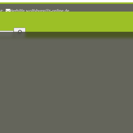
st:
tierhilfe.wolfsburg@t-online.de