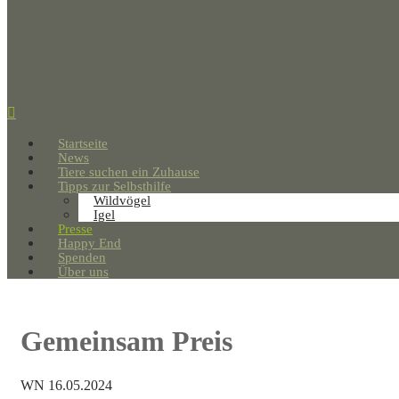
Startseite
News
Tiere suchen ein Zuhause
Tipps zur Selbsthilfe
Wildvögel
Igel
Presse
Happy End
Spenden
Über uns
Gemeinsam Preis
WN 16.05.2024