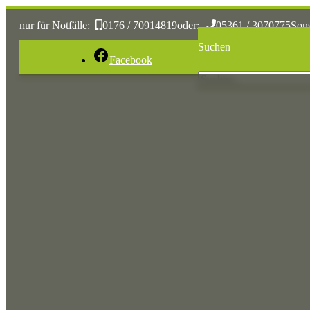
nur für Notfälle:
0176 / 70914819
oder:
05361 / 3070775
Son
Suchen
Facebook