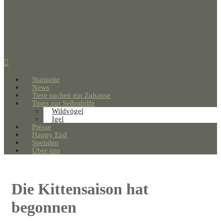
Startseite
News
Tiere suchen ein Zuhause
Tipps zur Selbsthilfe
Wildvögel
Igel
Presse
Happy End
Spenden
Über uns
Die Kittensaison hat
begonnen