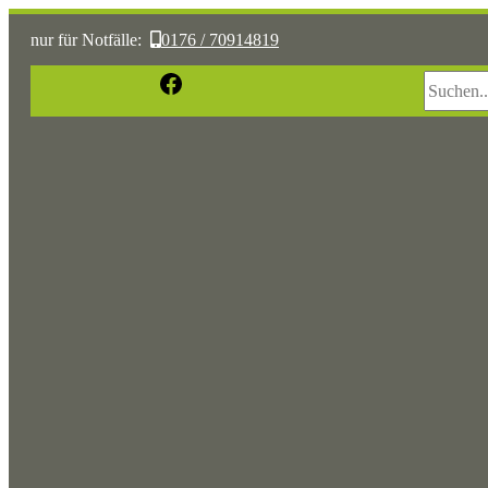
nur für Notfälle:
0176 / 70914819
Suchen
Facebook