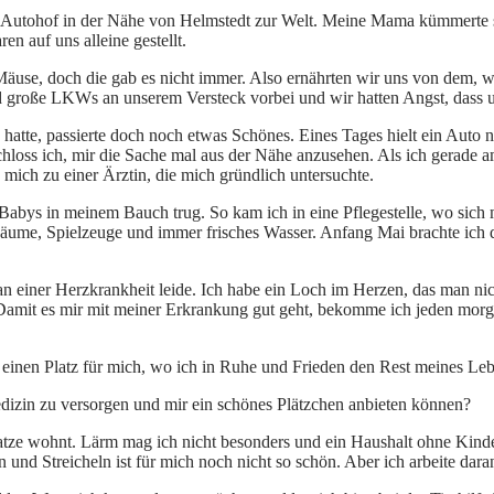
 Autohof in der Nähe von Helmstedt zur Welt. Meine Mama kümmerte si
en auf uns alleine gestellt.
 Mäuse, doch die gab es nicht immer. Also ernährten wir uns von dem,
d große LKWs an unserem Versteck vorbei und wir hatten Angst, dass u
 hatte, passierte doch noch etwas Schönes. Eines Tages hielt ein Auto
hloss ich, mir die Sache mal aus der Nähe anzusehen. Als ich gerade a
mich zu einer Ärztin, die mich gründlich untersuchte.
on Babys in meinem Bauch trug. So kam ich in eine Pflegestelle, wo sich
äume, Spielzeuge und immer frisches Wasser. Anfang Mai brachte ich 
ch an einer Herzkrankheit leide. Ich habe ein Loch im Herzen, das man 
 Damit es mir mit meiner Erkrankung gut geht, bekomme ich jeden mor
einen Platz für mich, wo ich in Ruhe und Frieden den Rest meines Leb
edizin zu versorgen und mir ein schönes Plätzchen anbieten können?
tze wohnt. Lärm mag ich nicht besonders und ein Haushalt ohne Kinder
und Streicheln ist für mich noch nicht so schön. Aber ich arbeite dara