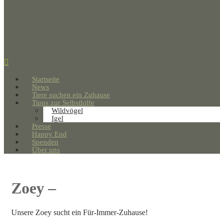
Startseite
News
Tiere suchen ein Zuhause
Tipps zur Selbsthilfe
Wildvögel
Igel
Presse
Happy End
Spenden
Über uns
Zoey –
Unsere Zoey sucht ein Für-Immer-Zuhause!