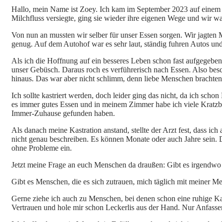
Hallo, mein Name ist Zoey. Ich kam im September 2023 auf einem
Milchfluss versiegte, ging sie wieder ihre eigenen Wege und wir war
Von
nun an mussten wir selber für unser Essen sorgen. Wir jagten
genug. Auf dem Autohof war es sehr laut, ständig fuhren Autos un
Als ich die Hoffnung auf ein besseres Leben schon fast aufgegeben
unser Gebüsch. Daraus roch es verführerisch nach Essen. Also besc
hinaus. Das war aber nicht schlimm, denn liebe Menschen brachten 
Ich sollte kastriert werden, doch leider ging das nicht, da ich sch
es immer gutes Essen und in meinem Zimmer habe ich viele Kratzb
Immer-Zuhause gefunden haben.
Als danach meine Kastration anstand, stellte der Arzt fest, dass i
nicht genau beschreiben. Es können Monate oder auch Jahre sein.
ohne Probleme ein.
Jetzt meine Frage an euch Menschen da draußen: Gibt es irgendwo 
Gibt es Menschen, die es sich zutrauen, mich täglich mit meiner M
Gerne ziehe ich auch zu Menschen, bei denen schon eine ruhige Ka
Vertrauen und hole mir schon Leckerlis aus der Hand. Nur Anfassen 