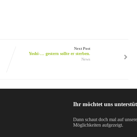
Next Post
Yoshi-… gestern sollte er sterben.
News
Ihr möchtet uns unterstü
Dann schaut doch mal auf unser
Möglichkeiten aufgezeigt.