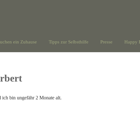
suchen ein Zuhause
Tipps zur Selbsthilfe
Presse
Happy 
rbert
d ich bin ungefähr 2 Monate alt.