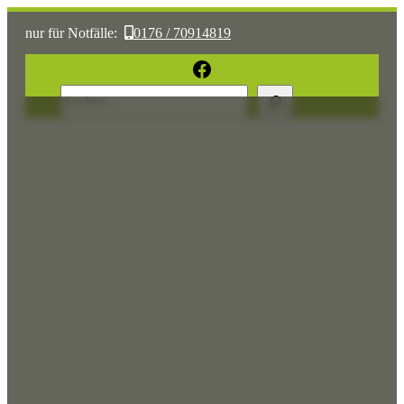
nur für Notfälle:
0176 / 70914819
oder:
05361 / 3070775
Facebook
Suchen
Sonst:
tierhilfe.wolfsburg@t-online.de