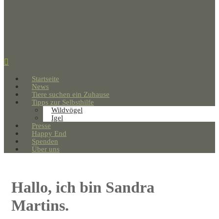
Startseite
News
Tiere suchen ein Zuhause
Tipps zur Selbsthilfe
Wildvögel
Igel
Presse
Happy End
Spenden
Über uns
Hallo, ich bin Sandra
Martins.