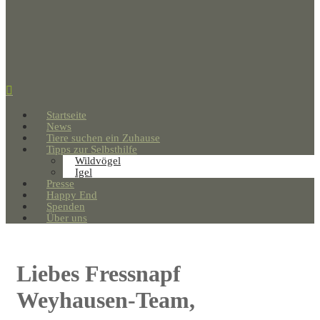
Startseite
News
Tiere suchen ein Zuhause
Tipps zur Selbsthilfe
Wildvögel
Igel
Presse
Happy End
Spenden
Über uns
Liebes Fressnapf
Weyhausen-Team,