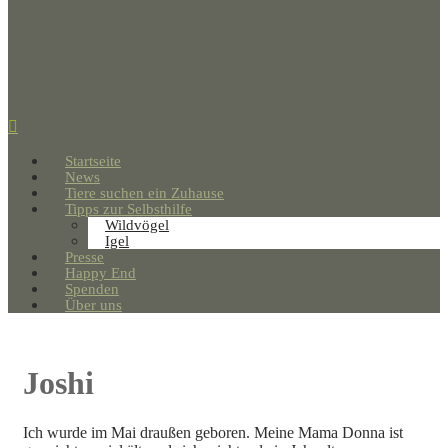
Startseite
News
Tiere suchen ein Zuhause
Tipps zur Selbsthilfe
Wildvögel
Igel
Presse
Happy End
Spenden
Über uns
Joshi
Ich wurde im Mai draußen geboren. Meine Mama Donna ist