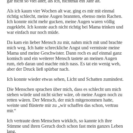
gar nicht so viel älter, als ich, nichtmal ein Jahr alt.
Als ich kaum vier Wochen alt war, ging es mir mit einmal
richtig schlecht, meine Augen brannten, ebenso mein Rachen.
Ich konnte nicht mehr gucken, meine Augen waren völlig
zugeklebt. Ich konnte auch nicht richtig bei Mama trinken und
war einfach nur noch müde.
Da
kam ein lieber Mensch zu mir, nahm mich mit und brachte
mich weg. Ich hatte schreckliche Angst und vermisste meine
Mama und meine Geschwister. Dann roch es auf einmal ganz
komisch und ein weiterer Mensch tastete an meinen Augen
rum, rieb daran und machte mich nass. Es tat ein wenig weh,
aber der Druck ließ spürbar nach.
Ich konnte wieder etwas sehen, Licht und Schatten zumindest.
Die Menschen sprachen über mich, dass es schlecht um mich
stehen würde und nicht sicher wäre, ob meine Augen noch zu
retten wären. Der Mensch, der mich mitgenommen hatte,
weinte und flüsterte mir zu „wir schaffen das schon, vertrau
mir.“
Ich vertraute dem Menschen wirklich, so kannte ich ihre
Stimme und ihren Geruch doch schon fast mein ganzes Leben
lang.