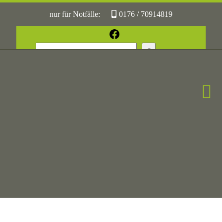
nur für Notfälle:
0176 / 70914819
oder:
05361 / 3070775
Facebook
Suchen
Sonst:
tierhilfe.wolfsburg@t-online.de