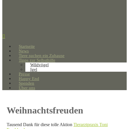
Startseite
News
Tiere suchen ein Zuhause
Tipps zur Selbsthilfe
Wildvögel
Igel
Presse
Happy End
Spenden
Über uns
Weihnachtsfreuden
Tausend Dank für diese tolle Aktion
Tierarztpraxis Toni