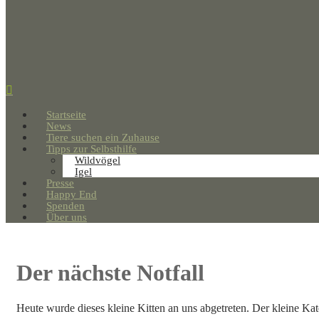
Startseite
News
Tiere suchen ein Zuhause
Tipps zur Selbsthilfe
Wildvögel
Igel
Presse
Happy End
Spenden
Über uns
Der nächste Notfall
Heute wurde dieses kleine Kitten an uns abgetreten. Der kleine Ka