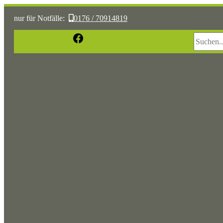
nur für Notfälle:
0176 / 70914819
Suchen
Facebook